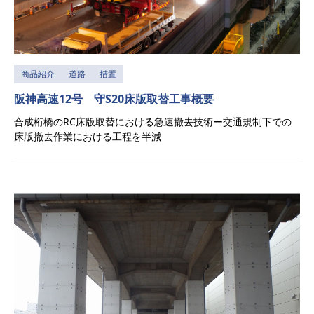
商品紹介
道路
措置
阪神高速12号 守S20床版取替工事概要
合成桁橋のRC床版取替における急速撤去技術ー交通規制下での
床版撤去作業における工程を半減