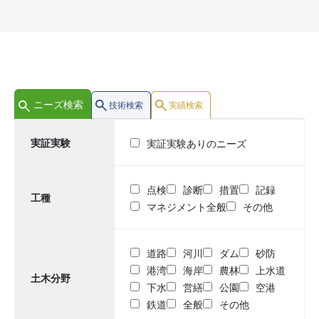
ニーズ検索
技術検索
実績検索
実証実験
実証実験ありのニーズ
点検
診断
措置
記録
工種
マネジメント全般
その他
道路
河川
ダム
砂防
港湾
海岸
農林
上水道
土木分野
下水
営繕
公園
空港
鉄道
全般
その他