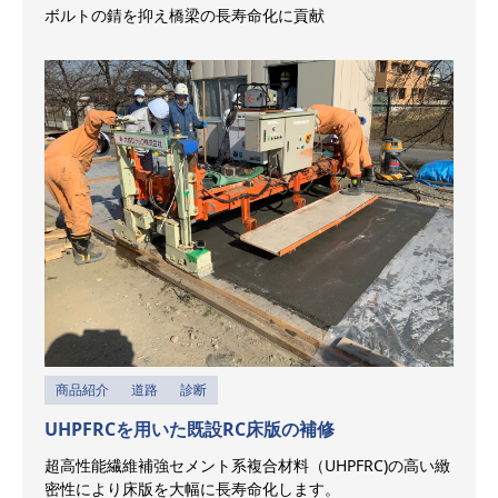
ボルトの錆を抑え橋梁の長寿命化に貢献
商品紹介
道路
診断
UHPFRCを用いた既設RC床版の補修
超高性能繊維補強セメント系複合材料（UHPFRC)の高い緻
密性により床版を大幅に長寿命化します。