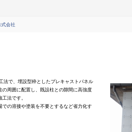
株式会社
強工法で、埋設型枠としたプレキャストパネル
柱の周囲に配置し、既設柱との隙間に高強度
強工法です。
場での溶接や塗装を不要とするなど省力化す