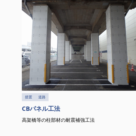
措置
道路
CBパネル工法
高架橋等の柱部材の耐震補強工法