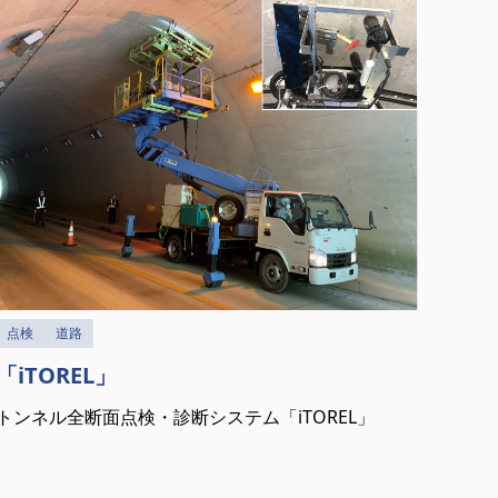
点検
道路
「iTOREL」
トンネル全断面点検・診断システム「iTOREL」