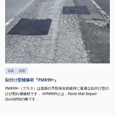
道路
措置
貼付け型補修材『PMR99+』
PMR99+（プラス）は道路の予防保全的維持に最適な貼付け型の
ひび割れ補修材です． ※PMR99とは，Paste Mat Repair
Quick(99)の略です．