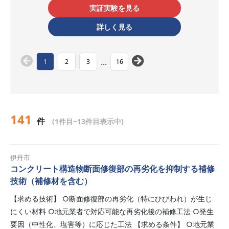
実証実験を見る
詳しく見る
...
1
2
3
16
141
件
(1件目~13件目表示中)
伊丹市
コンクリート構造物断面修復部の再劣化を抑制する補修
技術（補修材を含む）
【求める技術】 ○断面修復部の再劣化（特にひびわれ）が生じ
にくい材料 ○地元業者で対応可能な再劣化後の補修工法 ○発生
要因（中性化、塩害等）に応じた工法 【求める条件】 ○地元業