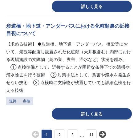
詳しく見る
歩道橋・地下道・アンダーパスにおける化粧類裏の近接
目視について
【求める技術】 ●歩道橋、地下道・アンダーパス、橋梁等にお
いて、景観等配慮し設置された化粧類（天井板含む）内部におけ
る現場施設の支障物（鳥の巣、糞害、滞水など）状況を鑑み、
① 点検準備として、近接することが困難な条件下での清掃や
滞水除去を行う技術 ② 対策手法として、鳥害や滞水を発生さ
せない技術 ③ 点検時に支障物が残置していても詳細点検を行
える技術
道路
点検
詳しく見る
...
1
2
3
11