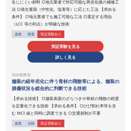
生じにくい材料 ○地元業者で対応可能な再劣化後の補修工
法 ○発生要因（中性化、塩害等）に応じた工法 【求める
条件】 ○地元業者でも施工可能な工法 ○選定する理由
（LCC 等の利点）が明確な技術
道路
措置
実証実験あり
実証実験を見る
詳しく見る
河内長野市
舗装の経年劣化に伴う骨材の飛散等による、舗装の
損傷状況を総合的に判断できる技術
【求める技術】 ○舗装表面のざらつきや骨材の飛散の程度
を定量化できる技術 【求める条件】 ○ひび割れ率等を含
む MCI 値と同時に調査できる ○交通規制が不要
道路
点検
実証実験あり