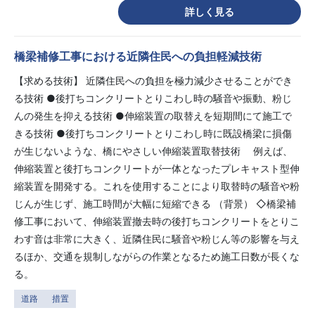
詳しく見る
橋梁補修工事における近隣住民への負担軽減技術
【求める技術】 近隣住民への負担を極力減少させることができ
る技術 ●後打ちコンクリートとりこわし時の騒音や振動、粉じ
んの発生を抑える技術 ●伸縮装置の取替えを短期間にて施工で
きる技術 ●後打ちコンクリートとりこわし時に既設橋梁に損傷
が生じないような、橋にやさしい伸縮装置取替技術 例えば、
伸縮装置と後打ちコンクリートが一体となったプレキャスト型伸
縮装置を開発する。これを使用することにより取替時の騒音や粉
じんが生じず、施工時間が大幅に短縮できる （背景） ◇橋梁補
修工事において、伸縮装置撤去時の後打ちコンクリートをとりこ
わす音は非常に大きく、近隣住民に騒音や粉じん等の影響を与え
るほか、交通を規制しながらの作業となるため施工日数が長くな
る。
道路
措置