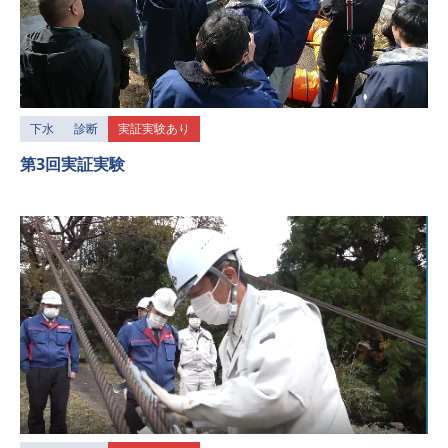
下水
診断
実証実験あり
第3回実証実験