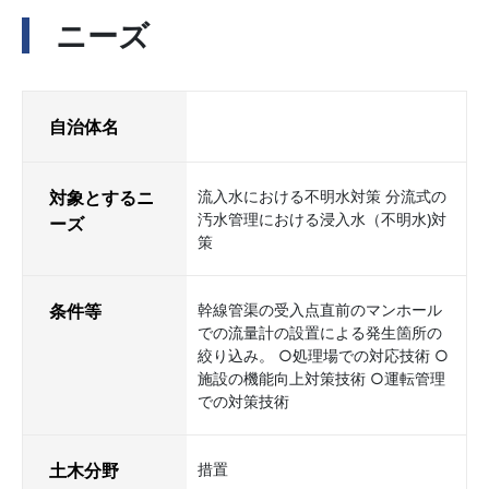
ニーズ
自治体名
対象とするニ
流入水における不明水対策 分流式の
汚水管理における浸入水（不明水)対
ーズ
策
条件等
幹線管渠の受入点直前のマンホール
での流量計の設置による発生箇所の
絞り込み。 ○処理場での対応技術 ○
施設の機能向上対策技術 ○運転管理
での対策技術
土木分野
措置