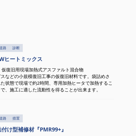
道路
診断
SWヒートミックス
● 仮復旧用現場加熱式アスファルト混合物
ガスなどの小規模復旧工事の仮復旧材料です。袋詰めさ
れた状態で現場で約2時間、専用加熱ヒータで加熱するこ
とで、施工に適した流動性を得ることが出来ます。
道路
措置
貼付け型補修材『PMR99+』