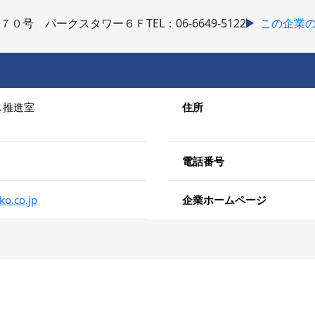
７０号 パークスタワー６Ｆ
TEL：06-6649-5122
この企業
ス推進室
住所
電話番号
ko.co.jp
企業ホームページ