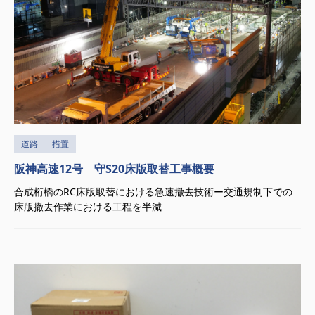
道路
措置
阪神高速12号 守S20床版取替工事概要
合成桁橋のRC床版取替における急速撤去技術ー交通規制下での
床版撤去作業における工程を半減