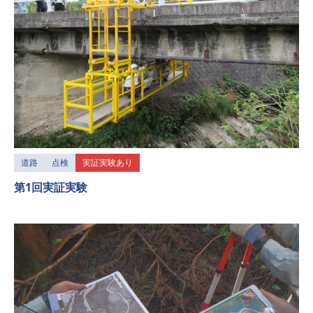
道路
点検
実証実験あり
第1回実証実験