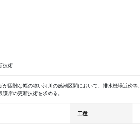
新技術
新が困難な幅の狭い河川の感潮区間において、排水機場近傍等
板護岸の更新技術を求める。
工種