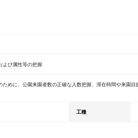
および属性等の把握
のために、公園来園者数の正確な人数把握、滞在時間や来園目
工種