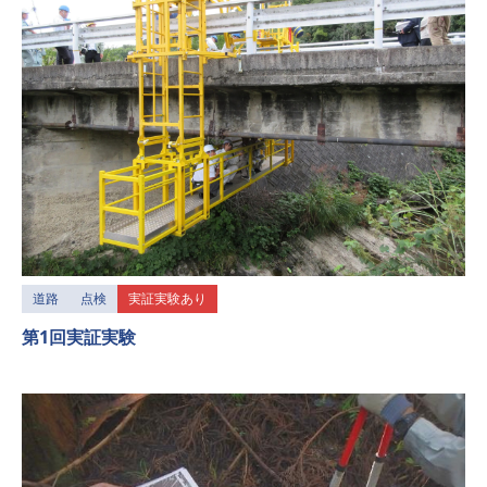
道路
点検
実証実験あり
第1回実証実験