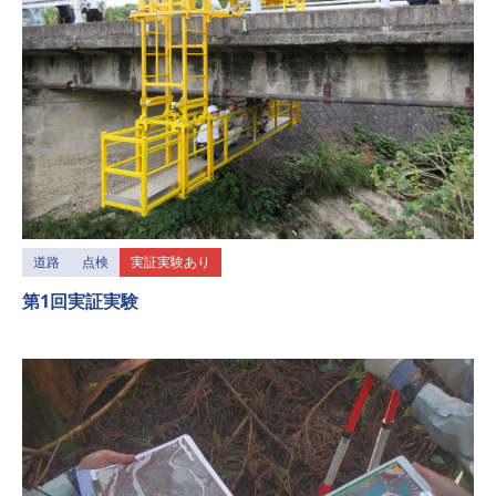
道路
点検
実証実験あり
第1回実証実験