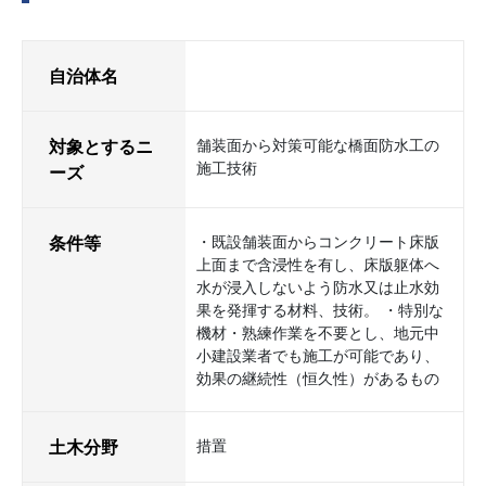
自治体名
対象とするニ
舗装面から対策可能な橋面防水工の
施工技術
ーズ
条件等
・既設舗装面からコンクリート床版
上面まで含浸性を有し、床版躯体へ
水が浸入しないよう防水又は止水効
果を発揮する材料、技術。 ・特別な
機材・熟練作業を不要とし、地元中
小建設業者でも施工が可能であり、
効果の継続性（恒久性）があるもの
土木分野
措置